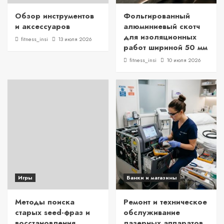
Обзор инструментов
Фольгированный
и аксессуаров
алюминиевый скотч
для изоляционных
fitness_insi
13 июля 2026
работ шириной 50 мм
fitness_insi
10 июля 2026
Игры
Банки и магазины
Методы поиска
Ремонт и техническое
старых seed-фраз и
обслуживание
восстановления
лазерных аппаратов