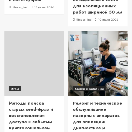
для изоляционных
fitness_insi
13 июля 2026
работ шириной 50 мм
fitness_insi
10 июля 2026
Игры
Банки и магазины
Методы поиска
Ремонт и техническое
старых seed-фраз и
обслуживание
восстановления
лазерных аппаратов
доступа к забытым
для эпиляции:
криптокошелькам
диагностика и