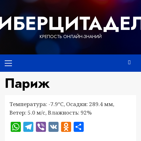
Перейти
к
ИБЕРЦИТАДЕ
содержимому
КРЕПОСТЬ ОНЛАЙН-ЗНАНИЙ
Основное
меню
Париж
Температура: -7.9°C, Осадки: 289.4 мм,
Ветер: 5.0 м/с, Влажность: 92%
WhatsApp
Telegram
Viber
VK
Odnoklassniki
Отправить