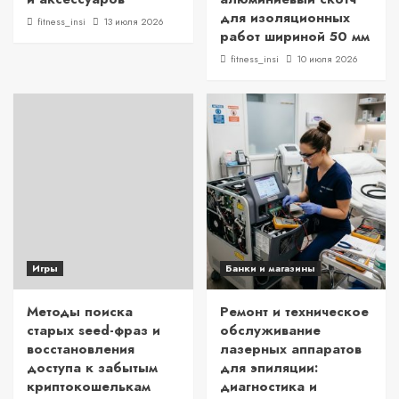
для изоляционных
fitness_insi
13 июля 2026
работ шириной 50 мм
fitness_insi
10 июля 2026
Игры
Банки и магазины
Методы поиска
Ремонт и техническое
старых seed-фраз и
обслуживание
восстановления
лазерных аппаратов
доступа к забытым
для эпиляции:
криптокошелькам
диагностика и