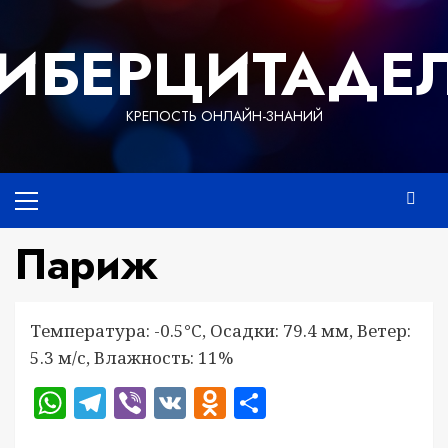
Перейти
к
ИБЕРЦИТАДЕ
содержимому
КРЕПОСТЬ ОНЛАЙН-ЗНАНИЙ
Основное
меню
Париж
Температура: -0.5°C, Осадки: 79.4 мм, Ветер:
5.3 м/с, Влажность: 11%
WhatsApp
Telegram
Viber
VK
Odnoklassniki
Отправить