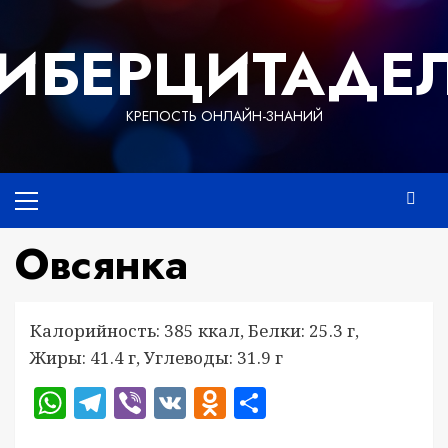
Перейти
к
ИБЕРЦИТАДЕ
содержимому
КРЕПОСТЬ ОНЛАЙН-ЗНАНИЙ
Основное
меню
Овсянка
Калорийность: 385 ккал, Белки: 25.3 г,
Жиры: 41.4 г, Углеводы: 31.9 г
WhatsApp
Telegram
Viber
VK
Odnoklassniki
Отправить