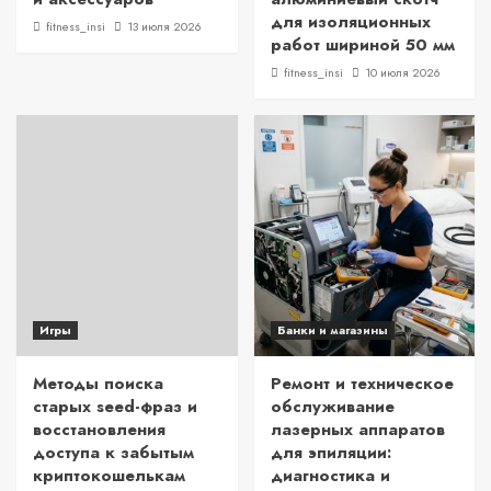
для изоляционных
fitness_insi
13 июля 2026
работ шириной 50 мм
fitness_insi
10 июля 2026
Игры
Банки и магазины
Методы поиска
Ремонт и техническое
старых seed-фраз и
обслуживание
восстановления
лазерных аппаратов
доступа к забытым
для эпиляции:
криптокошелькам
диагностика и