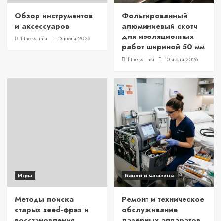
Обзор инструментов
Фольгированный
и аксессуаров
алюминиевый скотч
для изоляционных
fitness_insi
13 июля 2026
работ шириной 50 мм
fitness_insi
10 июля 2026
Игры
Банки и магазины
Методы поиска
Ремонт и техническое
старых seed-фраз и
обслуживание
восстановления
лазерных аппаратов