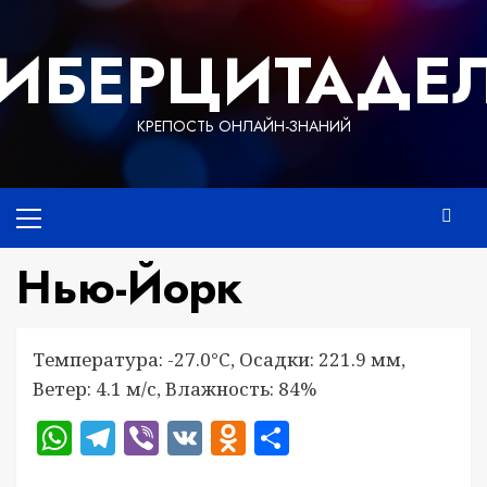
Перейти
к
ИБЕРЦИТАДЕ
содержимому
КРЕПОСТЬ ОНЛАЙН-ЗНАНИЙ
Основное
меню
Нью-Йорк
Температура: -27.0°C, Осадки: 221.9 мм,
Ветер: 4.1 м/с, Влажность: 84%
WhatsApp
Telegram
Viber
VK
Odnoklassniki
Отправить