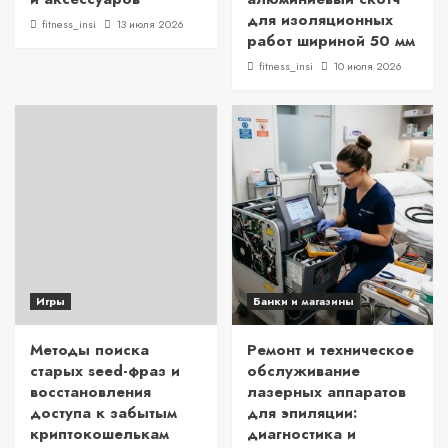
для изоляционных
fitness_insi
13 июля 2026
работ шириной 50 мм
fitness_insi
10 июля 2026
Игры
Банки и магазины
Методы поиска
Ремонт и техническое
старых seed-фраз и
обслуживание
восстановления
лазерных аппаратов
доступа к забытым
для эпиляции:
криптокошелькам
диагностика и