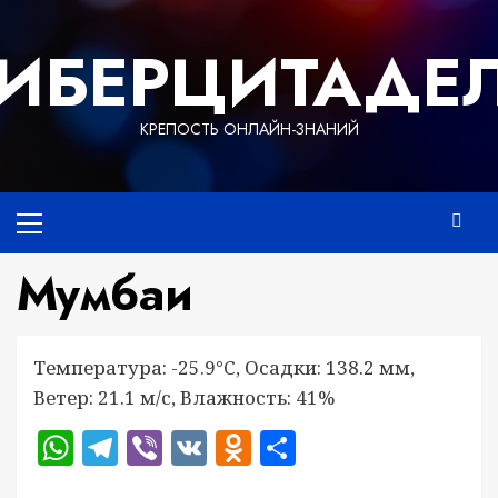
Перейти
к
ИБЕРЦИТАДЕ
содержимому
КРЕПОСТЬ ОНЛАЙН-ЗНАНИЙ
Основное
меню
Мумбаи
Температура: -25.9°C, Осадки: 138.2 мм,
Ветер: 21.1 м/с, Влажность: 41%
WhatsApp
Telegram
Viber
VK
Odnoklassniki
Отправить