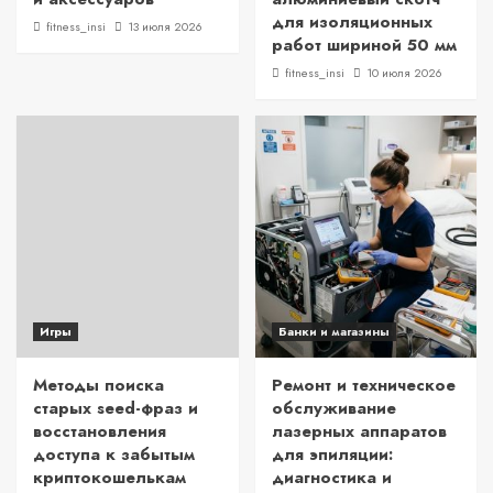
для изоляционных
fitness_insi
13 июля 2026
работ шириной 50 мм
fitness_insi
10 июля 2026
Игры
Банки и магазины
Методы поиска
Ремонт и техническое
старых seed-фраз и
обслуживание
восстановления
лазерных аппаратов
доступа к забытым
для эпиляции:
криптокошелькам
диагностика и