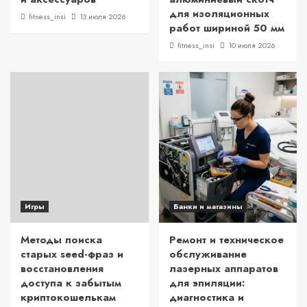
для изоляционных
fitness_insi
13 июля 2026
работ шириной 50 мм
fitness_insi
10 июля 2026
Игры
Банки и магазины
Методы поиска
Ремонт и техническое
старых seed-фраз и
обслуживание
восстановления
лазерных аппаратов
доступа к забытым
для эпиляции:
криптокошелькам
диагностика и