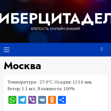
Перейти
к
ИБЕРЦИТАДЕ
содержимому
КРЕПОСТЬ ОНЛАЙН-ЗНАНИЙ
Основное
меню
Москва
Температура: -27.9°C, Осадки: 153.6 мм,
Ветер: 1.1 м/с, Влажность: 100%
WhatsApp
Telegram
Viber
VK
Odnoklassniki
Отправить