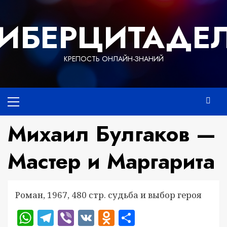
Перейти
к
ИБЕРЦИТАДЕ
содержимому
КРЕПОСТЬ ОНЛАЙН-ЗНАНИЙ
Основное
меню
Михаил Булгаков —
Мастер и Маргарита
Роман, 1967, 480 стр. судьба и выбор героя
WhatsApp
Telegram
Viber
VK
Odnoklassniki
Отправить