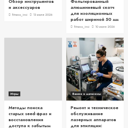
Обзор инструментов
Фольгированный
и аксессуаров
алюминиевый скотч
для изоляционных
fitness_insi
13 июля 2026
работ шириной 50 мм
fitness_insi
10 июля 2026
Игры
Банки и магазины
Методы поиска
Ремонт и техническое
старых seed-фраз и
обслуживание
восстановления
лазерных аппаратов
доступа к забытым
для эпиляции: