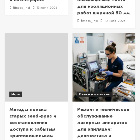
для изоляционных
fitness_insi
13 июля 2026
работ шириной 50 мм
fitness_insi
10 июля 2026
Игры
Банки и магазины
Методы поиска
Ремонт и техническое
старых seed-фраз и
обслуживание
восстановления
лазерных аппаратов
доступа к забытым
для эпиляции:
криптокошелькам
диагностика и