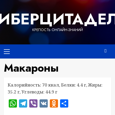
Перейти
к
ИБЕРЦИТАДЕ
содержимому
КРЕПОСТЬ ОНЛАЙН-ЗНАНИЙ
Основное
меню
Макароны
Калорийность: 70 ккал, Белки: 4.4 г, Жиры:
35.2 г, Углеводы: 44.9 г
WhatsApp
Telegram
Viber
VK
Odnoklassniki
Отправить