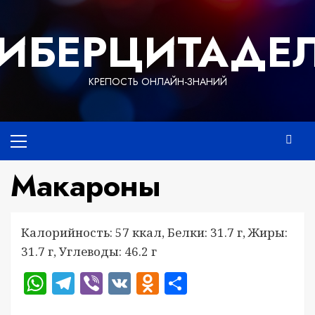
Перейти
к
ИБЕРЦИТАДЕ
содержимому
КРЕПОСТЬ ОНЛАЙН-ЗНАНИЙ
Основное
меню
Макароны
Калорийность: 57 ккал, Белки: 31.7 г, Жиры:
31.7 г, Углеводы: 46.2 г
WhatsApp
Telegram
Viber
VK
Odnoklassniki
Отправить