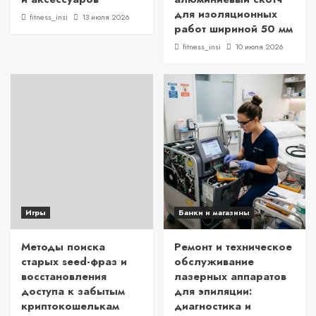
для изоляционных
fitness_insi
13 июля 2026
работ шириной 50 мм
fitness_insi
10 июля 2026
Игры
Банки и магазины
Методы поиска
Ремонт и техническое
старых seed-фраз и
обслуживание
восстановления
лазерных аппаратов
доступа к забытым
для эпиляции:
криптокошелькам
диагностика и