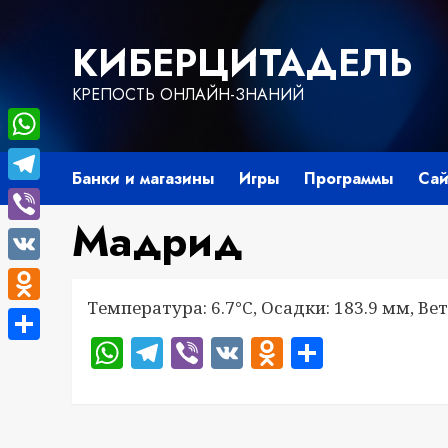
Перейти
к
КИБЕРЦИТАДЕЛЬ
содержимому
КРЕПОСТЬ ОНЛАЙН-ЗНАНИЙ
WhatsApp
Банки и магазины
Игры
Программы
Сай
Telegram
Мадрид
Viber
VK
Температура: 6.7°C, Осадки: 183.9 мм, Вет
Odnoklassniki
WhatsApp
Telegram
Viber
VK
Odnoklass
Отправ
Отправить