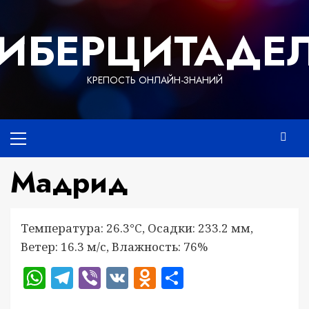
Перейти
к
ИБЕРЦИТАДЕ
содержимому
КРЕПОСТЬ ОНЛАЙН-ЗНАНИЙ
Основное
меню
Мадрид
Температура: 26.3°C, Осадки: 233.2 мм,
Ветер: 16.3 м/с, Влажность: 76%
WhatsApp
Telegram
Viber
VK
Odnoklassniki
Отправить