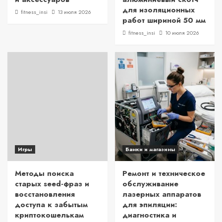
для изоляционных
fitness_insi
13 июля 2026
работ шириной 50 мм
fitness_insi
10 июля 2026
Игры
Банки и магазины
Методы поиска
Ремонт и техническое
старых seed-фраз и
обслуживание
восстановления
лазерных аппаратов
доступа к забытым
для эпиляции:
криптокошелькам
диагностика и