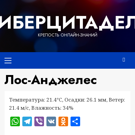
Перейти
к
ИБЕРЦИТАДЕ
содержимому
КРЕПОСТЬ ОНЛАЙН-ЗНАНИЙ
Основное
меню
Лос-Анджелес
Температура: 21.4°C, Осадки: 26.1 мм, Ветер:
21.4 м/с, Влажность: 34%
WhatsApp
Telegram
Viber
VK
Odnoklassniki
Отправить