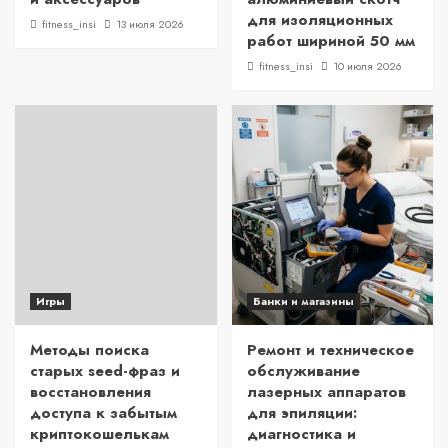
для изоляционных
fitness_insi
13 июля 2026
работ шириной 50 мм
fitness_insi
10 июля 2026
Игры
Банки и магазины
Методы поиска
Ремонт и техническое
старых seed-фраз и
обслуживание
восстановления
лазерных аппаратов
доступа к забытым
для эпиляции:
криптокошелькам
диагностика и