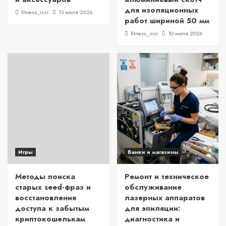
для изоляционных
fitness_insi
13 июля 2026
работ шириной 50 мм
fitness_insi
10 июля 2026
Игры
Банки и магазины
Методы поиска
Ремонт и техническое
старых seed-фраз и
обслуживание
восстановления
лазерных аппаратов
доступа к забытым
для эпиляции:
криптокошелькам
диагностика и