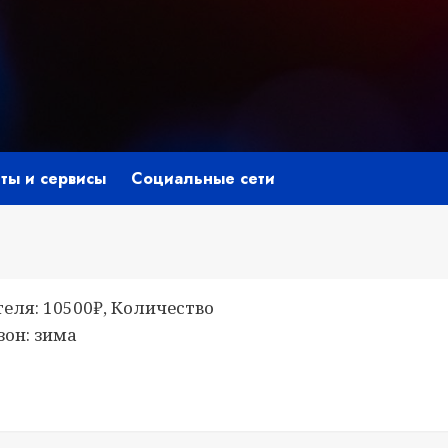
ты и сервисы
Социальные сети
теля: 10500₽, Количество
зон: зима
niki
ить