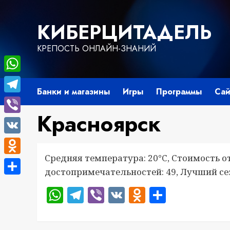
Перейти
к
КИБЕРЦИТАДЕЛЬ
содержимому
КРЕПОСТЬ ОНЛАЙН-ЗНАНИЙ
WhatsApp
Банки и магазины
Игры
Программы
Сай
Telegram
Красноярск
Viber
VK
Средняя температура: 20°C, Стоимость о
Odnoklassniki
достопримечательностей: 49, Лучший се
Отправить
WhatsApp
Telegram
Viber
VK
Odnoklass
Отправ