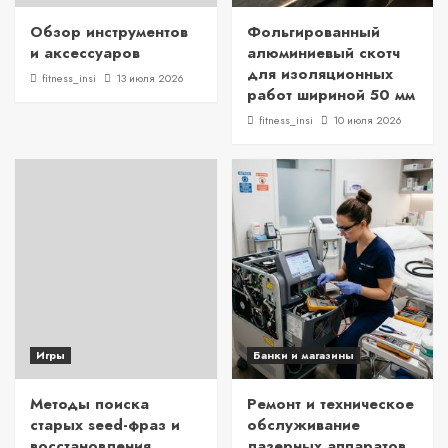
Обзор инструментов
Фольгированный
и аксессуаров
алюминиевый скотч
для изоляционных
fitness_insi
13 июля 2026
работ шириной 50 мм
fitness_insi
10 июля 2026
Игры
Банки и магазины
Методы поиска
Ремонт и техническое
старых seed-фраз и
обслуживание
восстановления
лазерных аппаратов