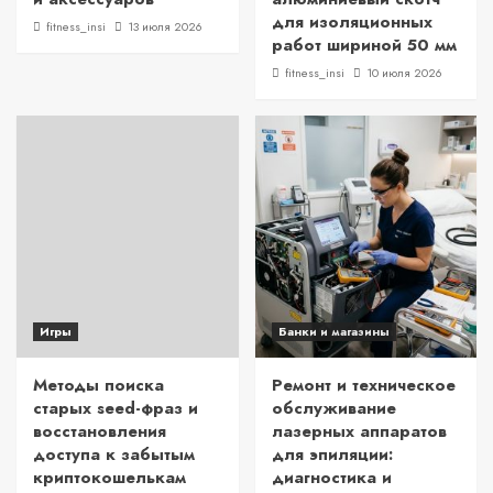
для изоляционных
fitness_insi
13 июля 2026
работ шириной 50 мм
fitness_insi
10 июля 2026
Игры
Банки и магазины
Методы поиска
Ремонт и техническое
старых seed-фраз и
обслуживание
восстановления
лазерных аппаратов
доступа к забытым
для эпиляции:
криптокошелькам
диагностика и