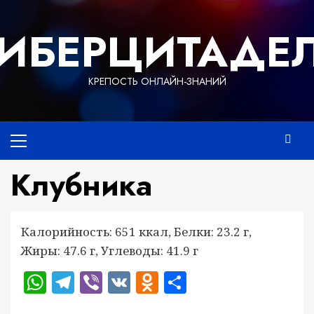
Перейти
к
ИБЕРЦИТАДЕ
содержимому
КРЕПОСТЬ ОНЛАЙН-ЗНАНИЙ
Основное
меню
Клубника
Калорийность: 651 ккал, Белки: 23.2 г,
Жиры: 47.6 г, Углеводы: 41.9 г
WhatsApp
Telegram
Viber
VK
Odnoklassniki
Отправить