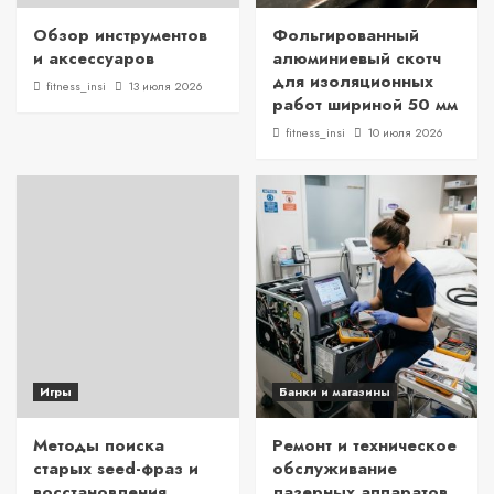
Обзор инструментов
Фольгированный
и аксессуаров
алюминиевый скотч
для изоляционных
fitness_insi
13 июля 2026
работ шириной 50 мм
fitness_insi
10 июля 2026
Игры
Банки и магазины
Методы поиска
Ремонт и техническое
старых seed-фраз и
обслуживание
восстановления
лазерных аппаратов