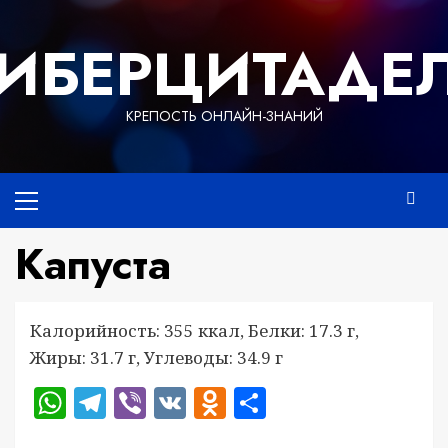
Перейти
к
ИБЕРЦИТАДЕ
содержимому
КРЕПОСТЬ ОНЛАЙН-ЗНАНИЙ
Основное
меню
Капуста
Калорийность: 355 ккал, Белки: 17.3 г,
Жиры: 31.7 г, Углеводы: 34.9 г
WhatsApp
Telegram
Viber
VK
Odnoklassniki
Отправить