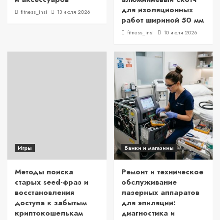
для изоляционных
fitness_insi
13 июля 2026
работ шириной 50 мм
fitness_insi
10 июля 2026
Игры
Банки и магазины
Методы поиска
Ремонт и техническое
старых seed-фраз и
обслуживание
восстановления
лазерных аппаратов
доступа к забытым
для эпиляции:
криптокошелькам
диагностика и