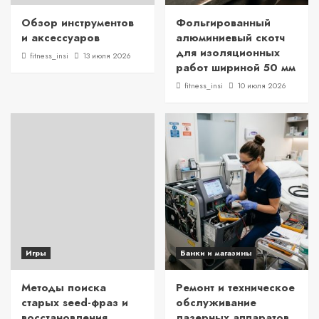
Обзор инструментов
Фольгированный
и аксессуаров
алюминиевый скотч
для изоляционных
fitness_insi
13 июля 2026
работ шириной 50 мм
fitness_insi
10 июля 2026
Игры
Банки и магазины
Методы поиска
Ремонт и техническое
старых seed-фраз и
обслуживание
восстановления
лазерных аппаратов