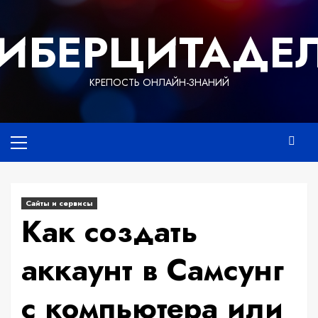
Перейти
к
ИБЕРЦИТАДЕ
содержимому
КРЕПОСТЬ ОНЛАЙН-ЗНАНИЙ
Основное
меню
Сайты и сервисы
Как создать
аккаунт в Самсунг
с компьютера или