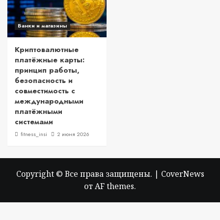
Банки и магазины
Криптовалютные
платёжные карты:
принцип работы,
безопасность и
совместимость с
международными
платёжными
системами
fitness_insi
2 июня 2026
Copyright © Все права защищены.
|
CoverNews
от AF themes.