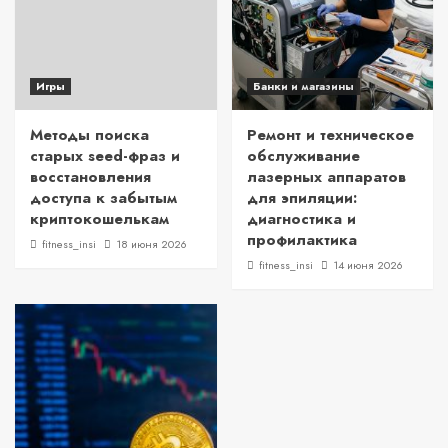
Игры
Банки и магазины
Методы поиска
Ремонт и техническое
старых seed-фраз и
обслуживание
восстановления
лазерных аппаратов
доступа к забытым
для эпиляции:
криптокошелькам
диагностика и
профилактика
fitness_insi
18 июня 2026
fitness_insi
14 июня 2026