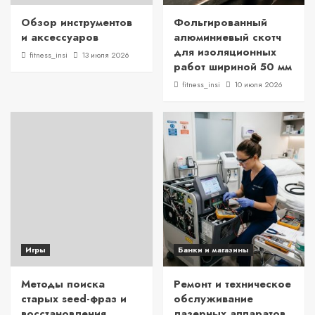
Обзор инструментов
Фольгированный
и аксессуаров
алюминиевый скотч
для изоляционных
fitness_insi
13 июля 2026
работ шириной 50 мм
fitness_insi
10 июля 2026
Игры
Банки и магазины
Методы поиска
Ремонт и техническое
старых seed-фраз и
обслуживание
восстановления
лазерных аппаратов