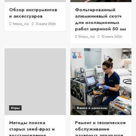
Обзор инструментов
Фольгированный
и аксессуаров
алюминиевый скотч
для изоляционных
fitness_insi
13 июля 2026
работ шириной 50 мм
fitness_insi
10 июля 2026
Игры
Банки и магазины
Методы поиска
Ремонт и техническое
старых seed-фраз и
обслуживание
восстановления
лазерных аппаратов