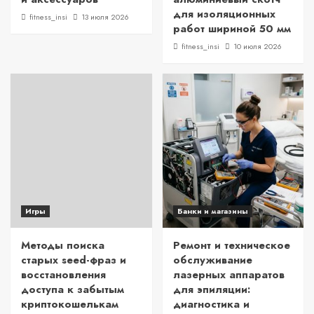
для изоляционных
fitness_insi
13 июля 2026
работ шириной 50 мм
fitness_insi
10 июля 2026
Игры
Банки и магазины
Методы поиска
Ремонт и техническое
старых seed-фраз и
обслуживание
восстановления
лазерных аппаратов
доступа к забытым
для эпиляции:
криптокошелькам
диагностика и