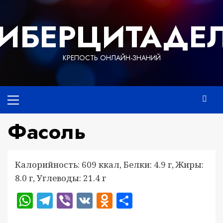
Перейти
к
ИБЕРЦИТАДЕ
содержимому
КРЕПОСТЬ ОНЛАЙН-ЗНАНИЙ
Основное
меню
Фасоль
Калорийность: 609 ккал, Белки: 4.9 г, Жиры:
8.0 г, Углеводы: 21.4 г
WhatsApp
Telegram
Viber
VK
Odnoklassniki
Отправить