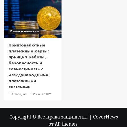
Банки и магазины
Криптовалютные
платёжные карты:
принцип работы,
безопасность и
совместимость с
международными
платёжными
системами
fitness_insi
2 июня 2026
Copyright © Все права защищены.
|
CoverNews
от AF themes.