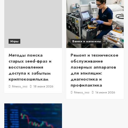
Игры
Банки и магазины
Методы поиска
Ремонт и техническое
старых seed-фраз и
обслуживание
восстановления
лазерных аппаратов
доступа к забытым
для эпиляции:
криптокошелькам
диагностика и
профилактика
fitness_insi
18 июня 2026
fitness_insi
14 июня 2026