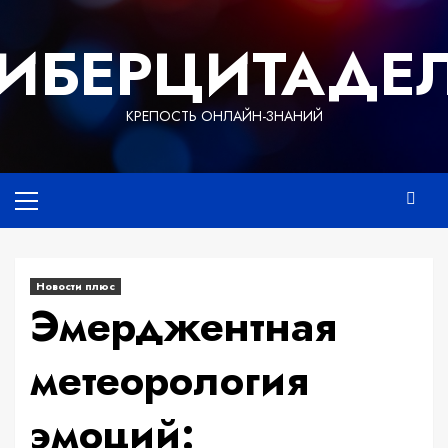
Перейти
к
ИБЕРЦИТАДЕ
содержимому
КРЕПОСТЬ ОНЛАЙН-ЗНАНИЙ
Основное
меню
Новости плюс
Эмерджентная
метеорология
эмоций: