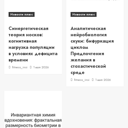
Новости плюс
Новости плюс
Синергетическая
Аналитическая
теория носков:
нейробиология
когнитивная
скуки: бифуркация
нагрузка популяции
циклом
в условиях дефицита
Предпочтения
времени
желания в
стохастической
fitness_insi
1 мая 2026
среде
fitness_insi
1 мая 2026