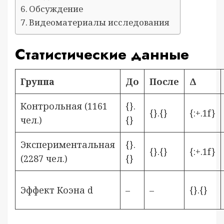
Обсуждение
Видеоматериалы исследования
Статистические данные
Группа
До
После
Δ
Контрольная (1161
{}.
{}.{}
{:+.1f}
чел.)
{}
Экспериментальная
{}.
{}.{}
{:+.1f}
(2287 чел.)
{}
Эффект Коэна d
–
–
{}.{}