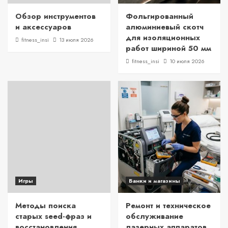
Обзор инструментов
Фольгированный
и аксессуаров
алюминиевый скотч
для изоляционных
fitness_insi
13 июля 2026
работ шириной 50 мм
fitness_insi
10 июля 2026
Игры
Банки и магазины
Методы поиска
Ремонт и техническое
старых seed-фраз и
обслуживание
восстановления
лазерных аппаратов