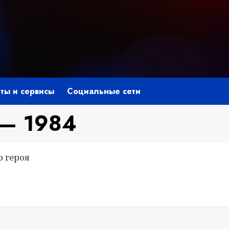
ты и сервисы
Социальные сети
— 1984
р героя
niki
ить