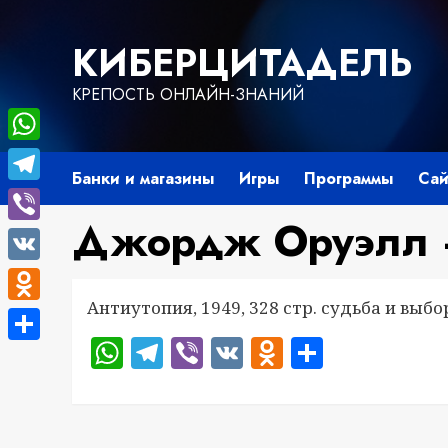
Перейти
к
КИБЕРЦИТАДЕЛЬ
содержимому
КРЕПОСТЬ ОНЛАЙН-ЗНАНИЙ
WhatsApp
Банки и магазины
Игры
Программы
Сай
Telegram
Джордж Оруэлл 
Viber
VK
Антиутопия, 1949, 328 стр. судьба и выбо
Odnoklassniki
WhatsApp
Telegram
Viber
VK
Odnoklass
Отправ
Отправить