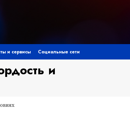
ты и сервисы
Социальные сети
ордость и
ловиях
niki
ить