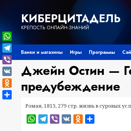
Перейти
к
КИБЕРЦИТАДЕЛЬ
содержимому
КРЕПОСТЬ ОНЛАЙН-ЗНАНИЙ
WhatsApp
Банки и магазины
Игры
Программы
Сай
Telegram
Джейн Остин — Г
Viber
VK
предубеждение
Odnoklassniki
Отправить
Роман, 1813, 279 стр. жизнь в суровых ус
WhatsApp
Telegram
Viber
VK
Odnoklass
Отправ