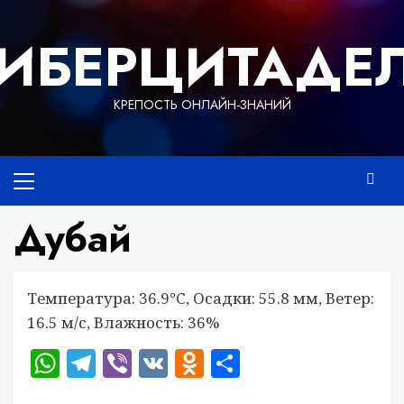
Перейти
к
ИБЕРЦИТАДЕ
содержимому
КРЕПОСТЬ ОНЛАЙН-ЗНАНИЙ
Основное
меню
Дубай
Температура: 36.9°C, Осадки: 55.8 мм, Ветер:
16.5 м/с, Влажность: 36%
WhatsApp
Telegram
Viber
VK
Odnoklassniki
Отправить