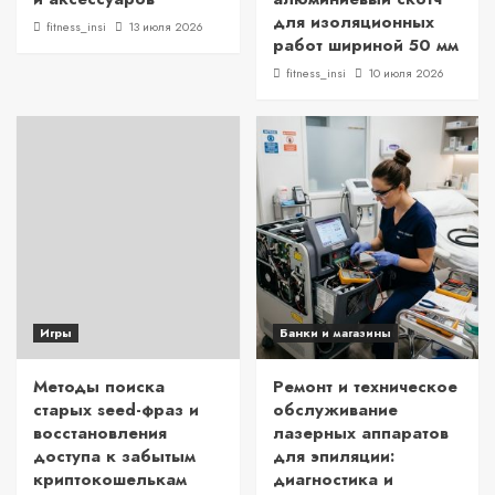
для изоляционных
fitness_insi
13 июля 2026
работ шириной 50 мм
fitness_insi
10 июля 2026
Игры
Банки и магазины
Методы поиска
Ремонт и техническое
старых seed-фраз и
обслуживание
восстановления
лазерных аппаратов
доступа к забытым
для эпиляции:
криптокошелькам
диагностика и