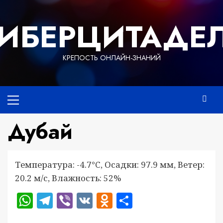
Перейти
к
ИБЕРЦИТАДЕ
содержимому
КРЕПОСТЬ ОНЛАЙН-ЗНАНИЙ
Основное
меню
Дубай
Температура: -4.7°C, Осадки: 97.9 мм, Ветер:
20.2 м/с, Влажность: 52%
WhatsApp
Telegram
Viber
VK
Odnoklassniki
Отправить