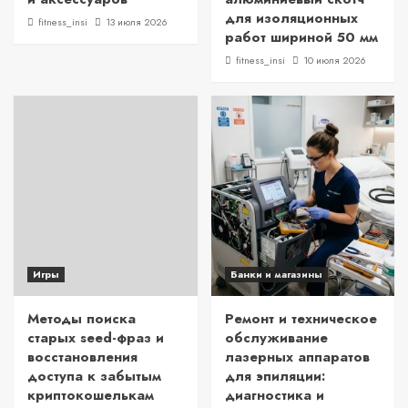
для изоляционных
fitness_insi
13 июля 2026
работ шириной 50 мм
fitness_insi
10 июля 2026
Игры
Банки и магазины
Методы поиска
Ремонт и техническое
старых seed-фраз и
обслуживание
восстановления
лазерных аппаратов
доступа к забытым
для эпиляции:
криптокошелькам
диагностика и