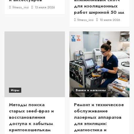
для изоляционных
fitness_insi
13 июля 2026
работ шириной 50 мм
fitness_insi
10 июля 2026
Игры
Банки и магазины
Методы поиска
Ремонт и техническое
старых seed-фраз и
обслуживание
восстановления
лазерных аппаратов
доступа к забытым
для эпиляции:
криптокошелькам
диагностика и