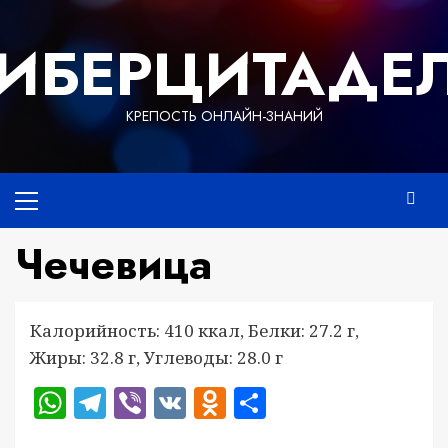
Перейти
к
ИБЕРЦИТАДЕ
содержимому
КРЕПОСТЬ ОНЛАЙН-ЗНАНИЙ
Основное
меню
Чечевица
Калорийность: 410 ккал, Белки: 27.2 г,
Жиры: 32.8 г, Углеводы: 28.0 г
WhatsApp
Telegram
Viber
VK
Odnoklassniki
Отправить