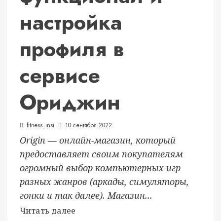
настройка
профиля в
сервисе
Ориджин
fitness_insi
10 сентября 2022
Origin — онлайн-магазин, который
предоставляет своим покупателям
огромный выбор компьютерных игр
разных жанров (аркады, симуляторы,
гонки и так далее). Магазин...
Читать далее