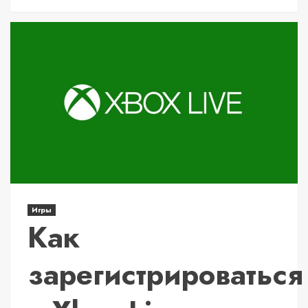
Игры
Как
зарегистрироваться