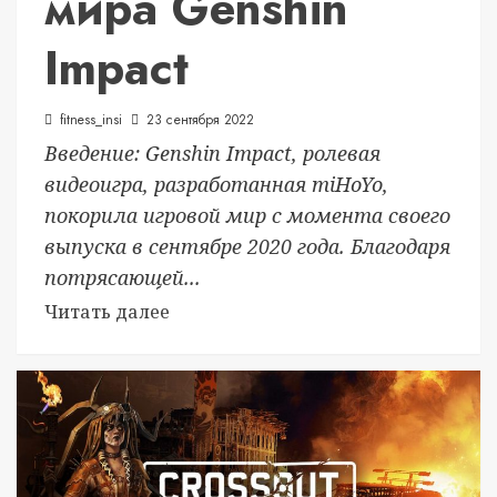
мира Genshin
Impact
fitness_insi
23 сентября 2022
Введение: Genshin Impact, ролевая
видеоигра, разработанная miHoYo,
покорила игровой мир с момента своего
выпуска в сентябре 2020 года. Благодаря
потрясающей...
Читать далее