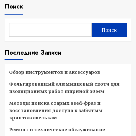
записей
Поиск
Поиск
Последние Записи
Обзор инструментов и аксессуаров
Фольгированный алюминиевый скотч для
изоляционных работ шириной 50 мм
Методы поиска старых seed-фраз и
восстановления доступа к забытым
криптокошелькам
Ремонт и техническое обслуживание