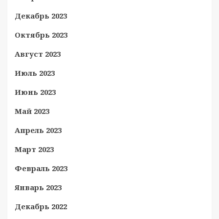
Декабрь 2023
Октябрь 2023
Август 2023
Июль 2023
Июнь 2023
Май 2023
Апрель 2023
Март 2023
Февраль 2023
Январь 2023
Декабрь 2022