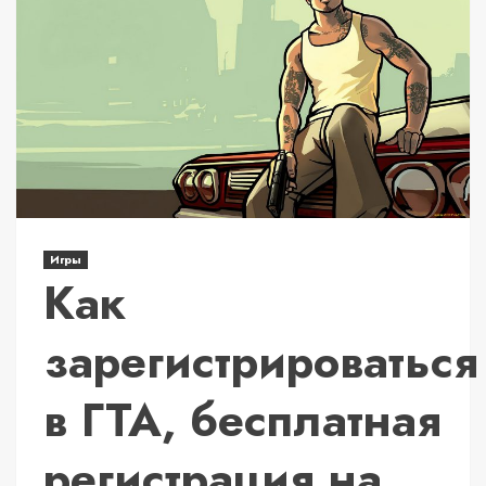
Игры
Как
зарегистрироваться
в ГТА, бесплатная
регистрация на