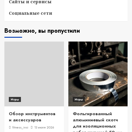
Сайты и сервисы
Социальные сети
Возможно, вы пропустили
Игры
Игры
Обзор инструментов
Фольгированный
и аксессуаров
алюминиевый скотч
для изоляционных
fitness_insi
13 июля 2026