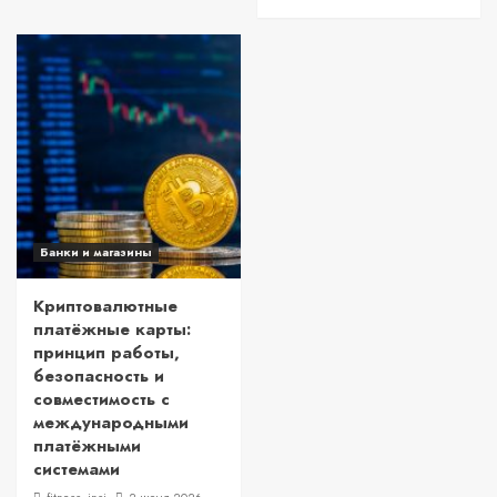
Банки и магазины
Криптовалютные
платёжные карты:
принцип работы,
безопасность и
совместимость с
международными
платёжными
системами