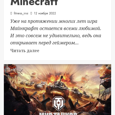
Minecraft
fitness_insi
12 ноября 2022
Уже на протяжении многих лет игра
Майнкрафт остается всеми любимой.
И это совсем не удивительно, ведь она
открывает перед геймером...
Читать далее