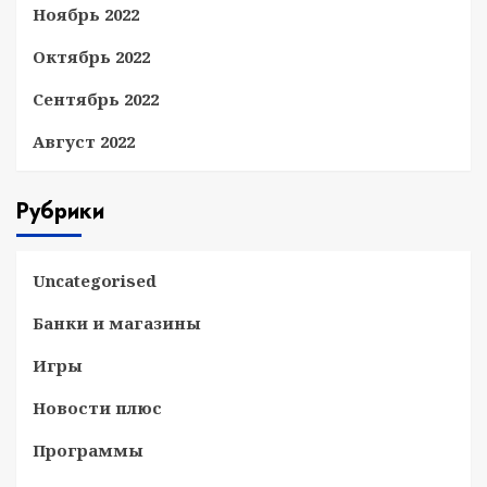
Ноябрь 2022
Октябрь 2022
Сентябрь 2022
Август 2022
Рубрики
Uncategorised
Банки и магазины
Игры
Новости плюс
Программы