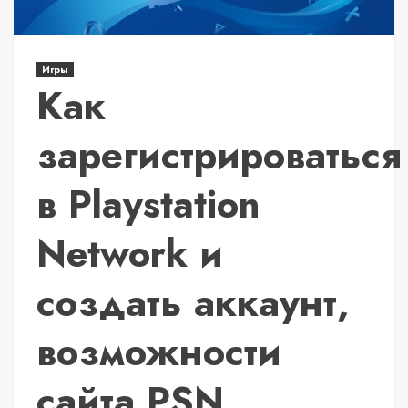
Игры
Как
зарегистрироваться
в Playstation
Network и
создать аккаунт,
возможности
сайта PSN