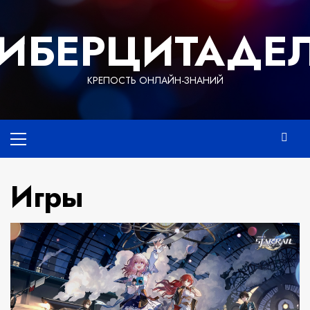
Перейти
к
ИБЕРЦИТАДЕ
содержимому
КРЕПОСТЬ ОНЛАЙН-ЗНАНИЙ
Основное
меню
Игры