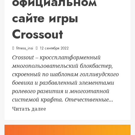
официальном
сайте игры
Crossout
fitness_insi
12 сентября 2022
Crossout – кроссплатформенный
многопользовательский блокбастер,
скроенный по шаблонам голливудского
боевика и разбавленный элементами
ролевого развития и многоэтапной
системой крафта. Отечественные...
Читать далее