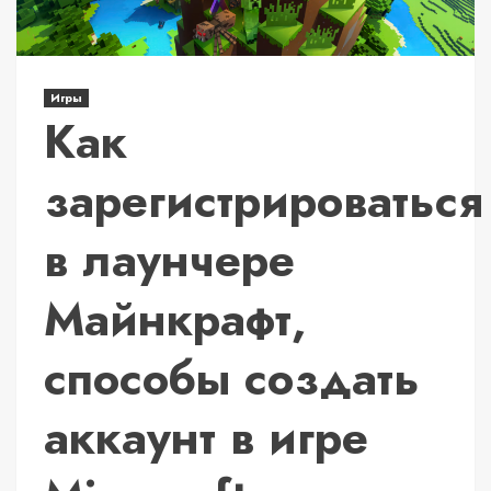
Игры
Как
зарегистрироваться
в лаунчере
Майнкрафт,
способы создать
аккаунт в игре