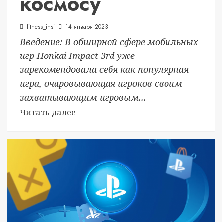
космосу
fitness_insi
14 января 2023
Введение: В обширной сфере мобильных
игр Honkai Impact 3rd уже
зарекомендовала себя как популярная
игра, очаровывающая игроков своим
захватывающим игровым...
Читать далее