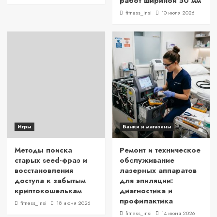
работ шириной 50 мм
fitness_insi
10 июля 2026
Игры
Банки и магазины
Методы поиска
Ремонт и техническое
старых seed-фраз и
обслуживание
восстановления
лазерных аппаратов
доступа к забытым
для эпиляции:
криптокошелькам
диагностика и
профилактика
fitness_insi
18 июня 2026
fitness_insi
14 июня 2026