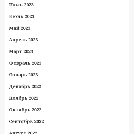
Июль 2023
Июнь 2023
Май 2023
Апрель 2023
Март 2023
Февраль 2023
Январь 2023
Декабрь 2022
Ноябрь 2022
Октябрь 2022
Сентябрь 2022
Август 2022