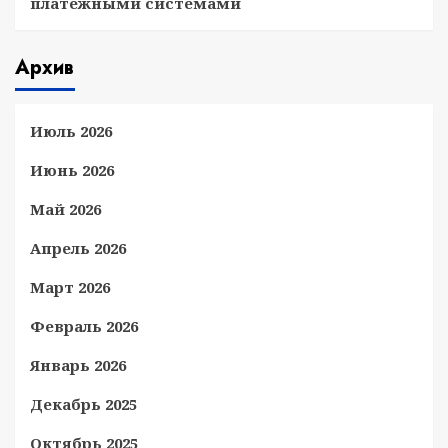
платёжными системами
Архив
Июль 2026
Июнь 2026
Май 2026
Апрель 2026
Март 2026
Февраль 2026
Январь 2026
Декабрь 2025
Октябрь 2025