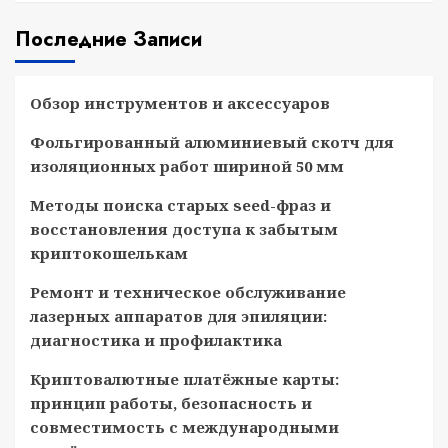
Последние Записи
Обзор инструментов и аксессуаров
Фольгированный алюминиевый скотч для
изоляционных работ шириной 50 мм
Методы поиска старых seed-фраз и
восстановления доступа к забытым
криптокошелькам
Ремонт и техническое обслуживание
лазерных аппаратов для эпиляции:
диагностика и профилактика
Криптовалютные платёжные карты:
принцип работы, безопасность и
совместимость с международными