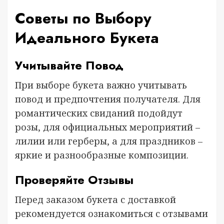
Советы по Выбору
Идеального Букета
Учитывайте Повод
При выборе букета важно учитывать
повод и предпочтения получателя. Для
романтических свиданий подойдут
розы, для официальных мероприятий –
лилии или герберы, а для праздников –
яркие и разнообразные композиции.
Проверяйте Отзывы
Перед заказом букета с доставкой
рекомендуется ознакомиться с отзывами