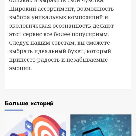
Широкий ассортимент, возможность
выбора уникальных композиций и
экологическая осознанность делают
этот сервис все более популярным.
Следуя нашим советам, вы сможете
выбрать идеальный букет, который
принесет радость и незабываемые
эмоции.
Больше историй