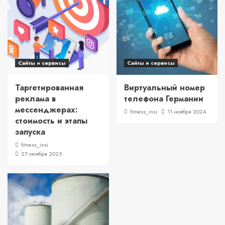
Сайты и сервисы
Сайты и сервисы
Таргетированная
Виртуальный номер
реклама в
телефона Германии
мессенджерах:
fitness_insi
11 ноября 2024
стоимость и этапы
запуска
fitness_insi
27 октября 2025