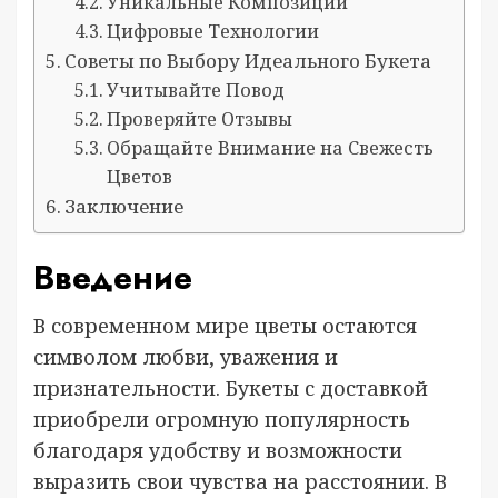
Уникальные Композиции
Цифровые Технологии
Советы по Выбору Идеального Букета
Учитывайте Повод
Проверяйте Отзывы
Обращайте Внимание на Свежесть
Цветов
Заключение
Введение
В современном мире цветы остаются
символом любви, уважения и
признательности. Букеты с доставкой
приобрели огромную популярность
благодаря удобству и возможности
выразить свои чувства на расстоянии. В