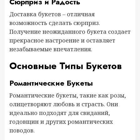
Сюрприз и Радость
Доставка букетов – отличная
возможность сделать сюрприз.
Получение неожиданного букета создает
прекрасное настроение и оставляет
незабываемые впечатления.
Основные Типы Букетов
Романтические Букеты
Романтические букеты, такие как розы,
олицетворяют любовь и страсть. Они
идеально подходят для свиданий,
годовщин и других романтических
поводов.