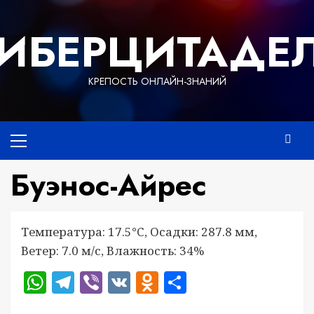
Перейти
к
ИБЕРЦИТАДЕ
содержимому
КРЕПОСТЬ ОНЛАЙН-ЗНАНИЙ
Основное
меню
Буэнос-Айрес
Температура: 17.5°C, Осадки: 287.8 мм,
Ветер: 7.0 м/с, Влажность: 34%
WhatsApp
Telegram
Viber
VK
Odnoklassniki
Отправить