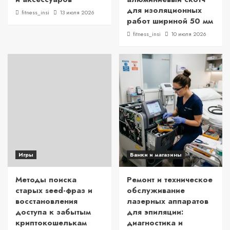
для изоляционных
fitness_insi
13 июля 2026
работ шириной 50 мм
fitness_insi
10 июля 2026
Игры
Банки и магазины
Методы поиска
Ремонт и техническое
старых seed-фраз и
обслуживание
восстановления
лазерных аппаратов
доступа к забытым
для эпиляции:
криптокошелькам
диагностика и