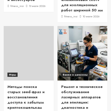
для изоляционных
fitness_insi
13 июля 2026
работ шириной 50 мм
fitness_insi
10 июля 2026
Игры
Банки и магазины
Методы поиска
Ремонт и техническое
старых seed-фраз и
обслуживание
восстановления
лазерных аппаратов
доступа к забытым
для эпиляции:
криптокошелькам
диагностика и