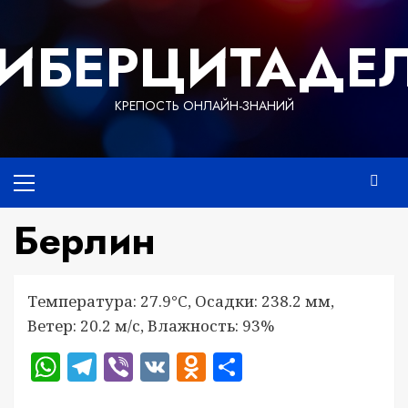
Перейти
к
ИБЕРЦИТАДЕ
содержимому
КРЕПОСТЬ ОНЛАЙН-ЗНАНИЙ
Основное
меню
Берлин
Температура: 27.9°C, Осадки: 238.2 мм,
Ветер: 20.2 м/с, Влажность: 93%
WhatsApp
Telegram
Viber
VK
Odnoklassniki
Отправить