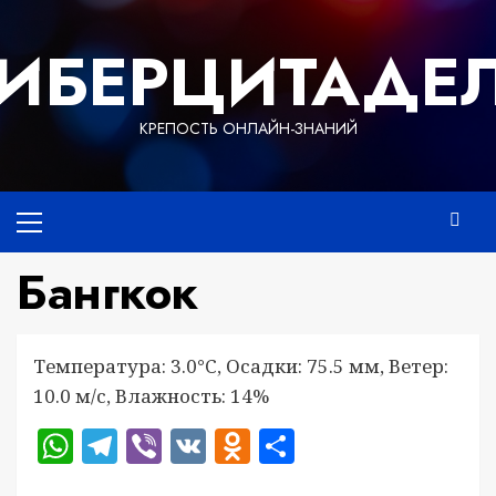
Перейти
к
ИБЕРЦИТАДЕ
содержимому
КРЕПОСТЬ ОНЛАЙН-ЗНАНИЙ
Основное
меню
Бангкок
Температура: 3.0°C, Осадки: 75.5 мм, Ветер:
10.0 м/с, Влажность: 14%
WhatsApp
Telegram
Viber
VK
Odnoklassniki
Отправить