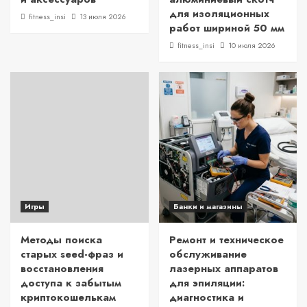
для изоляционных
fitness_insi
13 июля 2026
работ шириной 50 мм
fitness_insi
10 июля 2026
Игры
Банки и магазины
Методы поиска
Ремонт и техническое
старых seed-фраз и
обслуживание
восстановления
лазерных аппаратов
доступа к забытым
для эпиляции:
криптокошелькам
диагностика и