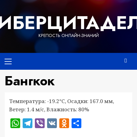
Перейти
к
ИБЕРЦИТАДЕ
содержимому
КРЕПОСТЬ ОНЛАЙН-ЗНАНИЙ
Основное
меню
Бангкок
Температура: -19.2°C, Осадки: 167.0 мм,
Ветер: 1.4 м/с, Влажность: 80%
WhatsApp
Telegram
Viber
VK
Odnoklassniki
Отправить