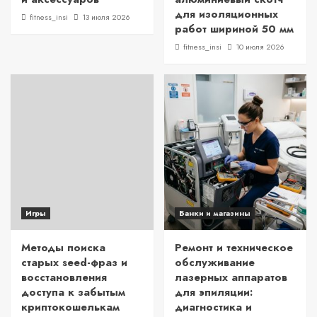
для изоляционных
fitness_insi
13 июля 2026
работ шириной 50 мм
fitness_insi
10 июля 2026
Игры
Банки и магазины
Методы поиска
Ремонт и техническое
старых seed-фраз и
обслуживание
восстановления
лазерных аппаратов
доступа к забытым
для эпиляции:
криптокошелькам
диагностика и