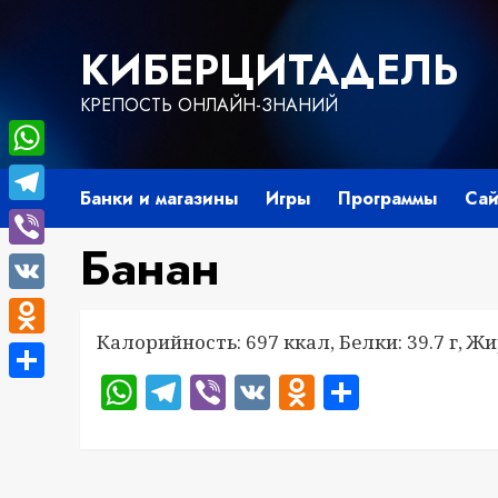
Перейти
к
КИБЕРЦИТАДЕЛЬ
содержимому
КРЕПОСТЬ ОНЛАЙН-ЗНАНИЙ
WhatsApp
Банки и магазины
Игры
Программы
Сай
Telegram
Банан
Viber
VK
Калорийность: 697 ккал, Белки: 39.7 г, Жир
Odnoklassniki
WhatsApp
Telegram
Viber
VK
Odnoklass
Отправ
Отправить