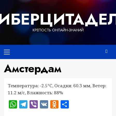
Перейти
к
ИБЕРЦИТАДЕ
содержимому
КРЕПОСТЬ ОНЛАЙН-ЗНАНИЙ
Основное
меню
Амстердам
Температура: -2.5°C, Осадки: 60.3 мм, Ветер:
11.2 м/с, Влажность: 88%
WhatsApp
Telegram
Viber
VK
Odnoklassniki
Отправить