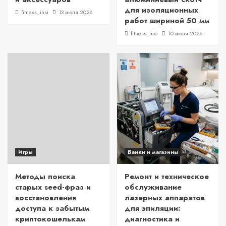
для изоляционных
fitness_insi
13 июля 2026
работ шириной 50 мм
fitness_insi
10 июля 2026
Игры
Банки и магазины
Методы поиска
Ремонт и техническое
старых seed-фраз и
обслуживание
восстановления
лазерных аппаратов
доступа к забытым
для эпиляции:
криптокошелькам
диагностика и