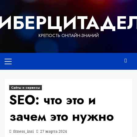
Перейти
к
ИБЕРЦИТАДЕ
содержимому
КРЕПОСТЬ ОНЛАЙН-ЗНАНИЙ
Основное
меню
Сайты и сервисы
SEO: что это и
зачем это нужно
fitness_insi
27 марта 2024